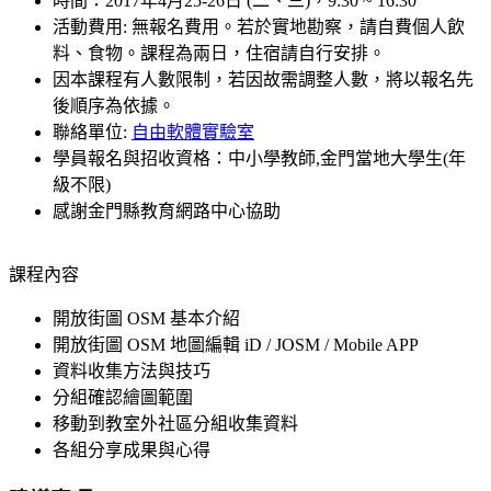
時間：2017年4月25-26日 (二、三)，9:30 ~ 16:30
活動費用: 無報名費用。若於實地勘察，請自費個人飲
料、食物。課程為兩日，住宿請自行安排。
因本課程有人數限制，若因故需調整人數，將以報名先
後順序為依據。
聯絡單位:
自由軟體實驗室
學員報名與招收資格：中小學教師,金門當地大學生(年
級不限)
感謝金門縣教育網路中心協助
課程內容
開放街圖 OSM 基本介紹
開放街圖 OSM 地圖編輯 iD / JOSM / Mobile APP
資料收集方法與技巧
分組確認繪圖範圍
移動到教室外社區分組收集資料
各組分享成果與心得